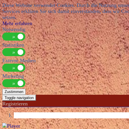
Diese Website verwendet Cookies. Durch die Nutzung unser
Services erklären Sie sich damit einverstanden, dass wir Co
setzen.
Mehr erfahren
Notwendig
Statistiken
Externe Medien
Marketing
Zustimmen
Toggle navigation
Registrieren