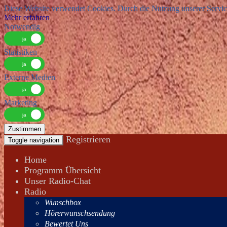
Diese Website verwendet Cookies. Durch die Nutzung unserer Services
Mehr erfahren
Notwendig
Statistiken
Externe Medien
Marketing
Zustimmen
Registrieren
Toggle navigation
Home
Programm Übersicht
Unser Radio-Chat
Radio
Wunschbox
Hörerwunschsendung
Bewertet Uns