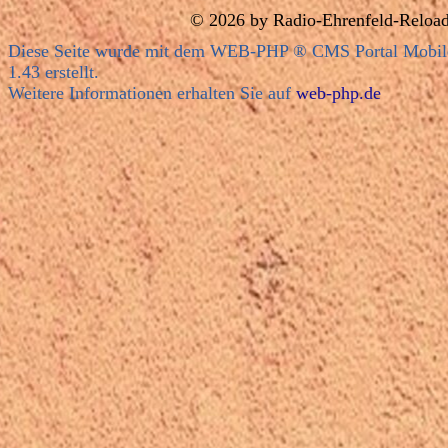
© 2026 by
Radio-Ehre
nfeld-Reloa
Diese Seite wurde mit dem WEB-PHP ® CMS Portal Mobil
1.43 erstellt.
Weitere Informationen erhalten Sie auf
web-php.de