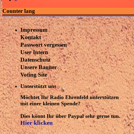
Counter lang
Impressum
Kontakt
Passwort vergessen
User Intern
Datenschutz
Unsere Banner
Voting Site
Unterstützt uns
Möchtet Ihr Radio Ehrenfeld unterstützen
mit einer kleinen Spende?
Dies könnt Ihr über Paypal sehr gerne tun.
Hier klicken