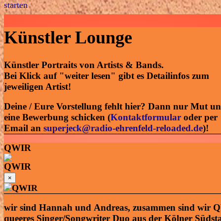
Künstler Lounge
Künstler Portraits von Artists & Bands.
Bei Klick auf "weiter lesen" gibt es Detailinfos zum
jeweiligen Artist!
Deine / Eure Vorstellung fehlt hier? Dann nur Mut u
eine Bewerbung schicken (
Kontaktformular
oder per
Email an
superjeck@radio-ehrenfeld-reloaded.de
)!
QWIR
×
wir sind Hannah und Andreas, zusammen sind wir Q
queeres Singer/Songwriter Duo aus der Kölner Südsta