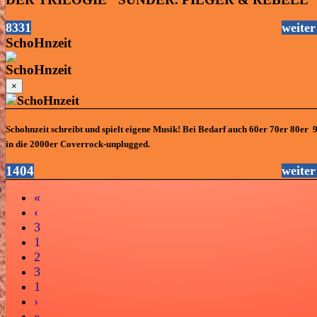
8331
weiter
SchoHnzeit
×
Schohnzeit schreibt und spielt eigene Musik! Bei Bedarf auch 60er 70er 80er 9
in die 2000er Coverrock-unplugged.
1404
weiter
«
‹
3
1
2
3
1
›
»