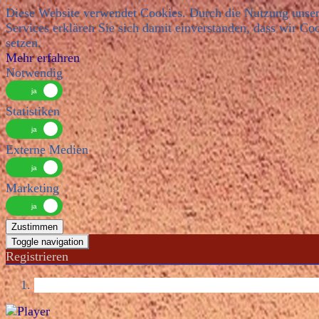
Diese Website verwendet Cookies. Durch die Nutzung unser
Services erklären Sie sich damit einverstanden, dass wir Co
setzen.
Mehr erfahren
Notwendig
Statistiken
Externe Medien
Marketing
Zustimmen
Toggle navigation
Registrieren